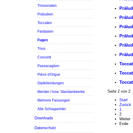
Triosonaten
Prälud
Präludien
Prälud
Toccaten
Prälu
Fantasien
Prälu
Fugen
Prälud
Trios
Prälud
Concerti
Toccat
Passacaglien
Toccat
Pièce d'Orgue
Toccat
Gipfelleistungen
Seite 2 von 2
Meister-/ bzw. Standardwerke
Start
Mehrere Fassungen
Zurück
Alle Schlagwörter
1
2
Downloads
Weiter
Ende
Datenschutz