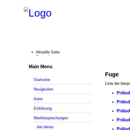
Aktuelle Seite:
Startseite
Werkbesprechungen
Fugen
Main Menu
Fuge - bachs-orgelwerke.de
Fuge
Startseite
Liste der besp
Neuigkeiten
Prälud
Autor
Prälud
Einführung
Prälud
Werkbesprechungen
Prälud
Alle Werke
Prälud