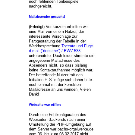
noch fehlenden Tonbeispiele
nachgereicht.
Mailabsender gesucht!
(Erledigt) Vor kurzem erhielten wir
eine Mail von einem Nutzer, der
interessante Vorschläge zur
Farbgestaltung der Tabelle in der
Werkbesprechung
Toccata und Fuge
d-moll (“dorische”) / BWV 538
unterbreitete. Doch leider stimmte die
angegebene Mailadresse des
Absenders nicht, so dass bislang
keine Kontaktaufnahme möglich war.
Der betreffende Nutzer mit den
Initialien F. S. möge sich daher bitte
noch einmal mit der korrekten
Mailadresse an uns wenden. Vielen
Dank!
Webseite war offline
Durch eine Fehlkonfiguration des
Webseiten-Backends nach einer
Umstellung der PHP-Umgebung auf
dem Server war bachs-orgelwerke.de
vom 06. bis zum 08.02.2017 nicht