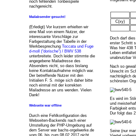
noch fehlenden Tonbeispiele
nachgereicht.
Mailabsender gesucht!
C(xy)
(Erledigt) Vor kurzem erhielten wir
eine Mail von einem Nutzer, der
interessante Vorschläge zur
Doch darf dies
Farbgestaltung der Tabelle in der
erster Schritt
Werkbesprechung
Toccata und Fuge
Was hier 438 T
d-moll (“dorische”) / BWV 538
Leben entfalte
unterbreitete. Doch leider stimmte die
unabnutzbar Vo
angegebene Mailadresse des
Absenders nicht, so dass bislang
Nach so gewalt
keine Kontaktaufnahme möglich war.
Unrecht im Sch
Der betreffende Nutzer mit den
nachträglich d
Initialien F. S. möge sich daher bitte
schönsten Org
noch einmal mit der korrekten
Mailadresse an uns wenden. Vielen
Dank!
Es wird im Sti
und meisterhaf
Webseite war offline
Farbigkeit ent
Dur folgt das
2
Durch eine Fehlkonfiguration des
Webseiten-Backends nach einer
Umstellung der PHP-Umgebung auf
dem Server war bachs-orgelwerke.de
Seine (nur man
vom 06. bis zum 08.02.2017 nicht
Viertel vorher