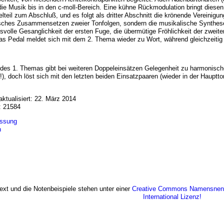
 die Musik bis in den c-moll-Bereich. Eine kühne Rückmodulation bringt diesen 
elteil zum Abschluß, und es folgt als dritter Abschnitt die krönende Vereinigu
isches Zusammensetzen zweier Tonfolgen, sondern die musikalische Synthese
svolle Gesanglichkeit der ersten Fuge, die übermütige Fröhlichkeit der zweit
as Pedal meldet sich mit dem 2. Thema wieder zu Wort, während gleichzeitig
des 1. Themas gibt bei weiteren Doppeleinsätzen Gelegenheit zu harmonisc
!), doch löst sich mit den letzten beiden Einsatzpaaren (wieder in der Hauptt
aktualisiert: 22. März 2014
: 21584
ssung
n
ext und die Notenbeispiele stehen unter einer
Creative Commons Namensnennu
International Lizenz!