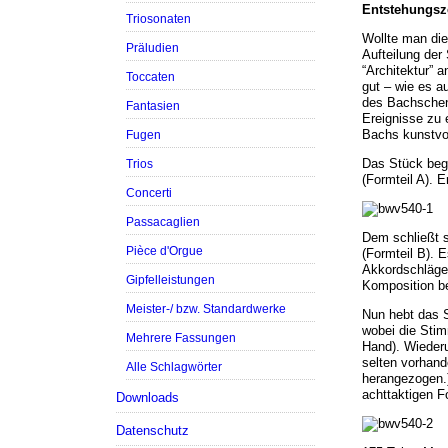
Entstehungsze
Triosonaten
Wollte man die
Präludien
Aufteilung der
“Architektur” 
Toccaten
gut – wie es a
des Bachschen 
Fantasien
Ereignisse zu 
Bachs kunstvol
Fugen
Das Stück beg
Trios
(Formteil A). 
Concerti
Passacaglien
Dem schließt s
Pièce d'Orgue
(Formteil B). 
Akkordschläge 
Gipfelleistungen
Komposition b
Meister-/ bzw. Standardwerke
Nun hebt das S
wobei die Stim
Mehrere Fassungen
Hand). Wiederu
selten vorhand
Alle Schlagwörter
herangezogen.)
achttaktigen For
Downloads
Datenschutz