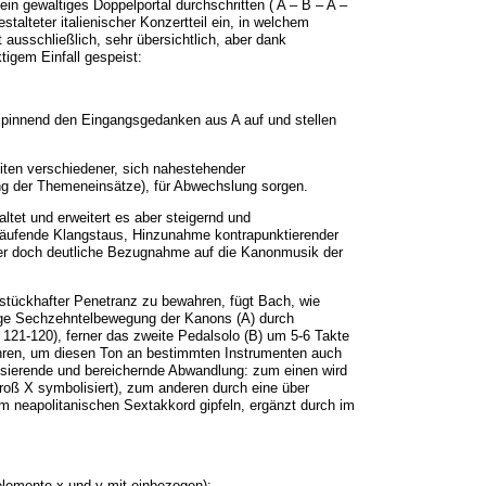
ein gewaltiges Doppelportal durchschritten ( A – B – A –
talteter italienischer Konzertteil ein, in welchem
t ausschließlich, sehr übersichtlich, aber dank
igem Einfall gespeist:
rtspinnend den Eingangsgedanken aus A auf und stellen
iten verschiedener, sich nahestehender
ung der Themeneinsätze), für Abwechslung sorgen.
altet und erweitert es aber steigernd und
häufende Klangstaus, Hinzunahme kontrapunktierender
aber doch deutliche Bezugnahme auf die Kanonmusik der
tückhafter Penetranz zu bewahren, fügt Bach, wie
mige Sechzehntelbewegung der Kanons (A) durch
 121-120), ferner das zweite Pedalsolo (B) um 5-6 Takte
führen, um diesen Ton an bestimmten Instrumenten auch
risierende und bereichernde Abwandlung: zum einen wird
groß X symbolisiert), zum anderen durch eine über
m neapolitanischen Sextakkord gipfeln, ergänzt durch im
lemente x und y mit einbezogen):