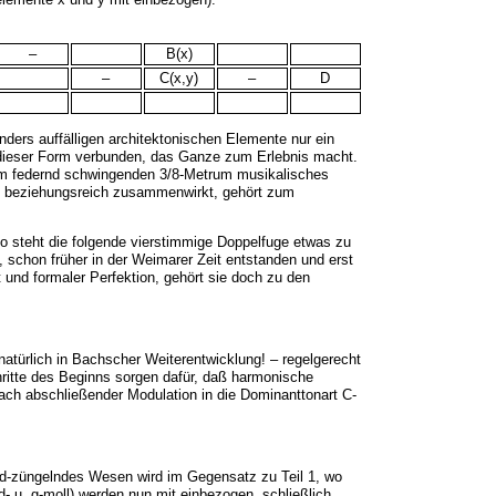
–
B(x)
–
C(x,y)
–
D
ders auffälligen architektonischen Elemente nur ein
mit dieser Form verbunden, das Ganze zum Erlebnis macht.
inem federnd schwingenden 3/8-Metrum musikalisches
ft beziehungsreich zusammenwirkt, gehört zum
o steht die folgende vierstimmige
Doppelfuge
etwas zu
, schon früher in der Weimarer Zeit entstanden und erst
 und formaler Perfektion, gehört sie doch zu den
 natürlich in Bachscher Weiterentwicklung! – regelgerecht
hritte des Beginns sorgen dafür, daß harmonische
 Nach abschließender Modulation in die Dominanttonart C-
end-züngelndes Wesen wird im Gegensatz zu Teil 1, wo
d- u. g-moll) werden nun mit einbezogen, schließlich