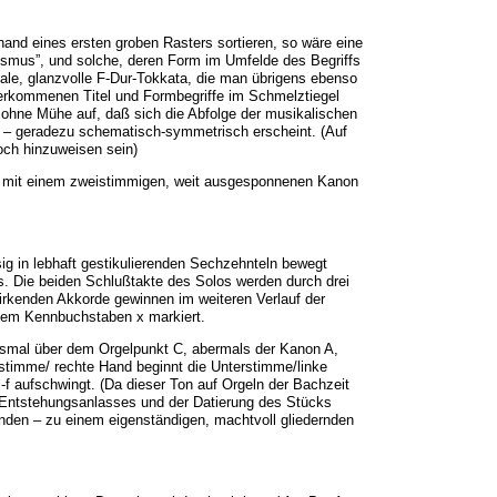
nd eines ersten groben Rasters sortieren, so wäre eine
nismus”, und solche, deren Form im Umfelde des Begriffs
tale, glanzvolle F-Dur-Tokkata, die man übrigens ebenso
berkommenen Titel und Formbegriffe im Schmelztiegel
ohne Mühe auf, daß sich die Abfolge der musikalischen
ick – geradezu schematisch-symmetrisch erscheint. (Auf
och hinzuweisen sein)
F mit einem zweistimmigen, weit ausgesponnenen Kanon
ig in lebhaft gestikulierenden Sechzehnteln bewegt
. Die beiden Schlußtakte des Solos werden durch drei
irkenden Akkorde gewinnen im weiteren Verlauf der
dem Kennbuchstaben x markiert.
diesmal über dem Orgelpunkt C, abermals der Kanon A,
timme/ rechte Hand beginnt die Unterstimme/linke
f aufschwingt. (Da dieser Ton auf Orgeln der Bachzeit
s Entstehungsanlasses und der Datierung des Stücks
enden – zu einem eigenständigen, machtvoll gliedernden