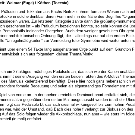
it: Weimar (Fuge) / K
öthen (Toccata)
 Präludien und Tokkaten aus Bachs Reifezeit ihrem formalen Wesen nach anha
 Stücke in solche denkbar, deren Form mehr in der Nähe des Begriffes “Orga
anzusiedeln wären. Zur letzteren Kategorie zählte dann die großartig-monumen
uch geschehen ist – als Präludium bezeichnen könnte, so sehr können die ü
Personalstils ineinander übergehen. Auch dem weniger geschulten Ohr geht 
einer architektonischen Ordnung fügt, die – allerdings nur auf den ersten Bl
le “Unregelmäßigkeiten” zur Vermeidung toter Symmetrie wird weiter unten n
innt über einem 54 Takte lang ausgehaltenen Orgelpunkt auf dem Grundton 
Er entwickelt sich aus folgendem kleinen Thema/Motiv:
ich ein 27taktiges, mächtiges Pedalsolo an, das sich wie der Kanon unabläss
Es nimmt seinen Ausgang von den ersten beiden Takten des A-Motivs/ Themas
des Manuals kadenzierend bekräftigt. Diese hier noch ganz nebensächlich w
esondere formale Bedeutung und seien als eigenständiges Formelement mit 
piel von vorne an. In der soeben erreichten Dominanttonart entfaltet sich, 
meneinsätze gegenüber dem ersten Mal ausgetauscht werden (statt der Obers
m folgt das Pedalsolo B, das sich diesmal wirkungsvoll bis zum hohen Pedal-
en war, wird der Umstand, daß Bach dies hohe f verlangt zur Diskussion de
 Auf das Solo folgen wieder die Akkordschläge, nun aber – wie stets im folg
mteil (in moll) entfaltet: