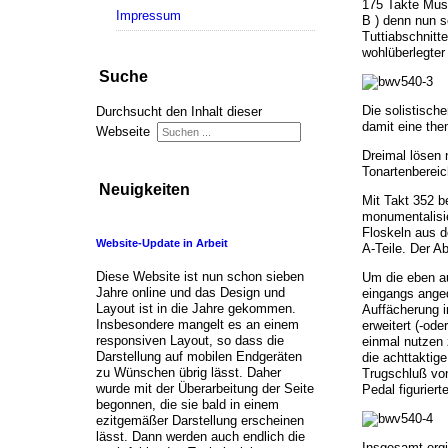
175 Takte Musik
Impressum
B ) denn nun se
Tuttiabschnitte
wohlüberlegter
Suche
Die solistisch
Durchsucht den Inhalt dieser
damit eine the
Webseite
Dreimal lösen 
Tonartenbereic
Neuigkeiten
Mit Takt 352 be
monumentalisie
Floskeln aus d
Website-Update in Arbeit
A-Teile. Der A
Diese Website ist nun schon sieben
Um die eben a
Jahre online und das Design und
eingangs anged
Layout ist in die Jahre gekommen.
Auffächerung i
Insbesondere mangelt es an einem
erweitert (-od
responsiven Layout, so dass die
einmal nutzen 
Darstellung auf mobilen Endgeräten
die achttaktig
zu Wünschen übrig lässt. Daher
Trugschluß von
wurde mit der Überarbeitung der Seite
Pedal figurier
begonnen, die sie bald in einem
ezitgemäßer Darstellung erscheinen
lässt. Dann werden auch endlich die
Insgesamt ergi