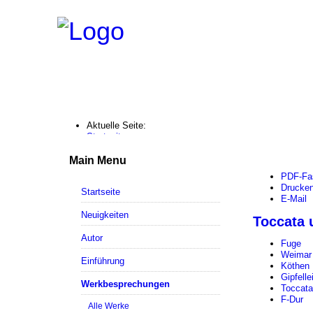
Aktuelle Seite:
Startseite
Werkbesprechungen
Toccata und Fuge F-Dur / BWV 540
Main Menu
PDF-Fa
Drucke
Startseite
E-Mail
Neuigkeiten
Toccata 
Autor
Fuge
Weimar
Einführung
Köthen
Gipfelle
Werkbesprechungen
Toccata
F-Dur
Alle Werke