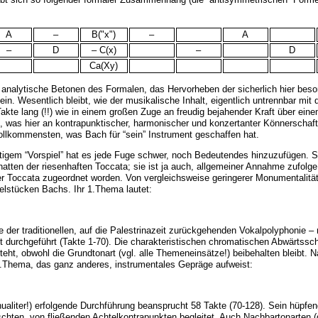
A
–
B("x")
–
A
–
D
– C(x)
–
D
Ca(Xy)
 analytische Betonen des Formalen, das Hervorheben der sicherlich hier beson
 sein. Wesentlich bleibt, wie der musikalische Inhalt, eigentlich untrennbar 
akte lang (!!) wie in einem großen Zuge an freudig bejahender Kraft über e
t, was hier an kontrapunktischer, harmonischer und konzertanter Könnerscha
llkommensten, was Bach für “sein” Instrument geschaffen hat.
igem “Vorspiel” hat es jede Fuge schwer, noch Bedeutendes hinzuzufügen. S
atten der riesenhaften Toccata; sie ist ja auch, allgemeiner Annahme zufolge
er Toccata zugeordnet worden. Von vergleichsweise geringerer Monumentalität
elstücken Bachs. Ihr
1.Thema
lautet:
le der traditionellen, auf die Palestrinazeit zurückgehenden Vokalpolyphonie –
t durchgeführt (Takte 1-70). Die charakteristischen chromatischen Abwärtssc
steht, obwohl die Grundtonart (vgl. alle Themeneinsätze!) beibehalten bleibt.
.Thema
, das ganz anderes, instrumentales Gepräge aufweist:
ualiter!) erfolgende Durchführung beansprucht 58 Takte (70-128). Sein hüpf
rschten, von fließenden Achtelkontrapunkten begleitet. Auch Nachbartonarten (