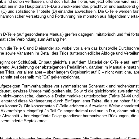
 sind schon verflossen, und doch hat der Hörer, wie jetzt offenbar wird, erst 
tzt ein in die Haupttonart F-Dur zurückkehrender, prachtvoll und ausladend ges
 (C) und solistische Trioteile (D) einander abwechseln. Die C-Teile werden fas
 harmonischer Versetzung und Fortführung nie monoton aus folgendem viertakt
en D-Teile (auf gesondertem Manual) greifen dagegen imitatorisch und frei fo
matische Verbindung zum Anfang her.
nun die Teile C und D einander ab, wobei vor allem das kunstvolle Durchschre
he sowie Varianten im Detail des Trios (unterschiedliche Abfolge und Verteil
ginnt der Schlußteil. Er baut gleichfalls auf dem Material der C-Teile auf, entf
rend: Ausdehnung der absteigenden Pedallinien, darüber im Manual einsatz
en Trios, vor allem aber – über langem Orgelpunkt auf C – nicht wörtliche, 
bschnitt sei deshalb mit “Ca” gekennzeichnet.
ufgezeigten Formverhältnisse vor symmetrischer Schematik und rechenkunsts
eutet, gewisse Unregelmäßigkeiten ein. So wird die gleichförmig zweistim
n nicht-kanonische, klangvolle Dreistimmigkeit unterbrochen (Takte 34-44 und
er entstand diese Verlängerung durch Einfügen jener Takte, die zum hohen f 
zu können?). Die konzertanten C-Teile erfahren auf zweierlei Weise charakte
e Akkordfolge x eingefügt (in Teil Ca sogar dreimal und nun in Dur, darum mit 
 Abschnitt x her eingeführte Folge grandioser harmonischer Rückungen, die i
te verminderte Septakkorde.
bt sich so folgender formaler Zusammenhang (die “antisymmetrischen” Forme