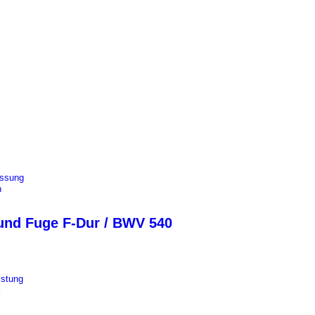
ssung
n
und Fuge F-Dur / BWV 540
istung