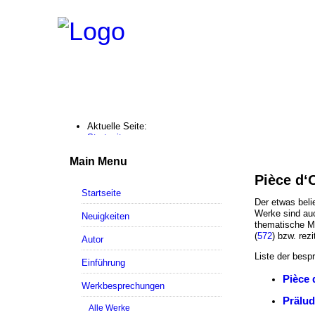
Aktuelle Seite:
Startseite
Werkbesprechungen
Pièce d'Orgue
Main Menu
Pièce d‘Orgue - bachs-orgelwerke.de
Pièce d‘
Startseite
Der etwas beli
Werke sind auch
Neuigkeiten
thematische Mo
(
572
) bzw. rez
Autor
Liste der besp
Einführung
Pièce 
Werkbesprechungen
Prälud
Alle Werke