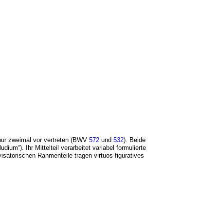
 nur zweimal vor vertreten (BWV
572
und
532
). Beide
dium“). Ihr Mittelteil verarbeitet variabel formulierte
visatorischen Rahmenteile tragen virtuos-figuratives