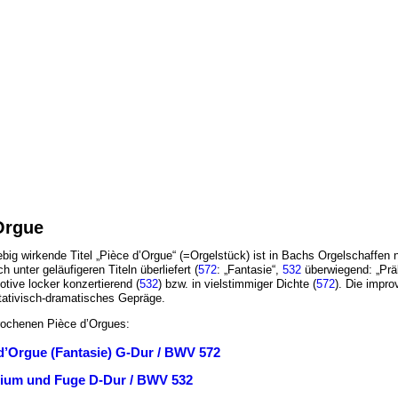
Orgue
ebig wirkende Titel „Pièce d’Orgue“ (=Orgelstück) ist in Bachs Orgelschaffen
 unter geläufigeren Titeln überliefert (
572
: „Fantasie“,
532
überwiegend: „Prälu
tive locker konzertierend (
532
) bzw. in vielstimmiger Dichte (
572
). Die impro
itativisch-dramatisches Gepräge.
rochenen Pièce d’Orgues:
d’Orgue (Fantasie) G-Dur / BWV 572
ium und Fuge D-Dur / BWV 532