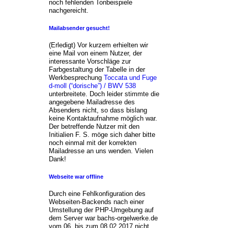
noch fehlenden Tonbeispiele
nachgereicht.
Mailabsender gesucht!
(Erledigt) Vor kurzem erhielten wir
eine Mail von einem Nutzer, der
interessante Vorschläge zur
Farbgestaltung der Tabelle in der
Werkbesprechung
Toccata und Fuge
d-moll (“dorische”) / BWV 538
unterbreitete. Doch leider stimmte die
angegebene Mailadresse des
Absenders nicht, so dass bislang
keine Kontaktaufnahme möglich war.
Der betreffende Nutzer mit den
Initialien F. S. möge sich daher bitte
noch einmal mit der korrekten
Mailadresse an uns wenden. Vielen
Dank!
Webseite war offline
Durch eine Fehlkonfiguration des
Webseiten-Backends nach einer
Umstellung der PHP-Umgebung auf
dem Server war bachs-orgelwerke.de
vom 06. bis zum 08.02.2017 nicht