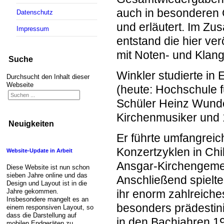
auch in besonderen 
Datenschutz
und erläutert. Im Z
Impressum
entstand die hier ver
mit Noten- und Klang
Suche
Winkler studierte in
Durchsucht den Inhalt dieser
Webseite
(heute: Hochschule f
Schüler Heinz Wunder
Kirchenmusiker und
Neuigkeiten
Er führte umfangrei
Konzertzyklen in Chi
Website-Update in Arbeit
Ansgar-Kirchengeme
Diese Website ist nun schon
sieben Jahre online und das
Anschließend spielt
Design und Layout ist in die
Jahre gekommen.
ihr enorm zahlreich
Insbesondere mangelt es an
besonders prädestini
einem responsiven Layout, so
dass die Darstellung auf
in den Bachjahren 1
mobilen Endgeräten zu