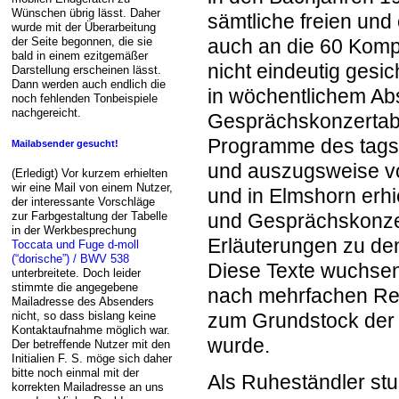
Wünschen übrig lässt. Daher
sämtliche freien un
wurde mit der Überarbeitung
der Seite begonnen, die sie
auch an die 60 Kom
bald in einem ezitgemäßer
nicht eindeutig gesi
Darstellung erscheinen lässt.
Dann werden auch endlich die
in wöchentlichem Abst
noch fehlenden Tonbeispiele
nachgereicht.
Gesprächskonzertabe
Programme des tags 
Mailabsender gesucht!
und auszugsweise vo
(Erledigt) Vor kurzem erhielten
wir eine Mail von einem Nutzer,
und in Elmshorn erh
der interessante Vorschläge
zur Farbgestaltung der Tabelle
und Gesprächskonzert
in der Werkbesprechung
Erläuterungen zu de
Toccata und Fuge d-moll
(“dorische”) / BWV 538
Diese Texte wuchsen
unterbreitete. Doch leider
stimmte die angegebene
nach mehrfachen Rev
Mailadresse des Absenders
nicht, so dass bislang keine
zum Grundstock der 
Kontaktaufnahme möglich war.
wurde.
Der betreffende Nutzer mit den
Initialien F. S. möge sich daher
bitte noch einmal mit der
Als Ruheständler stu
korrekten Mailadresse an uns