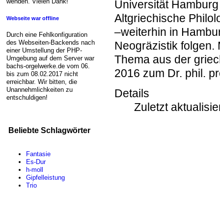
wenden. Vielen Dank!
Universität Hamburg 
Altgriechische Philo
Webseite war offline
–weiterhin in Hambu
Durch eine Fehlkonfiguration
des Webseiten-Backends nach
Neogräzistik folgen.
einer Umstellung der PHP-
Thema aus der griech
Umgebung auf dem Server war
bachs-orgelwerke.de vom 06.
2016 zum Dr. phil. p
bis zum 08.02.2017 nicht
erreichbar. Wir bitten, die
Unannehmlichkeiten zu
Details
entschuldigen!
Zuletzt aktualisi
Beliebte Schlagwörter
Fantasie
Es-Dur
h-moll
Gipfelleistung
Trio