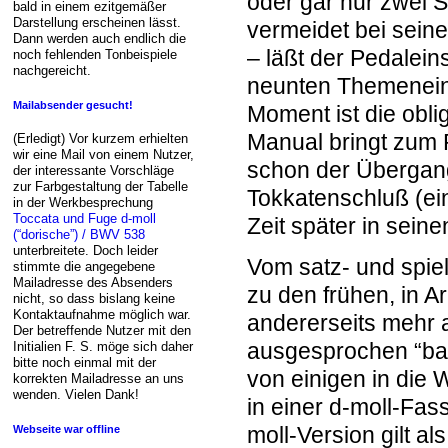
oder gar nur zwei 
bald in einem ezitgemäßer
Darstellung erscheinen lässt.
vermeidet bei seine
Dann werden auch endlich die
– läßt der Pedalein
noch fehlenden Tonbeispiele
nachgereicht.
neunten Themeneins
Mailabsender gesucht!
Moment ist die obl
Manual bringt zum P
(Erledigt) Vor kurzem erhielten
wir eine Mail von einem Nutzer,
schon der Übergang
der interessante Vorschläge
zur Farbgestaltung der Tabelle
Tokkatenschluß (ei
in der Werkbesprechung
Toccata und Fuge d-moll
Zeit später in sein
(“dorische”) / BWV 538
unterbreitete. Doch leider
Vom satz- und spi
stimmte die angegebene
Mailadresse des Absenders
zu den frühen, in A
nicht, so dass bislang keine
Kontaktaufnahme möglich war.
andererseits mehr 
Der betreffende Nutzer mit den
ausgesprochen “bac
Initialien F. S. möge sich daher
bitte noch einmal mit der
von einigen in die 
korrekten Mailadresse an uns
wenden. Vielen Dank!
in einer d-moll-Fass
moll-Version gilt a
Webseite war offline