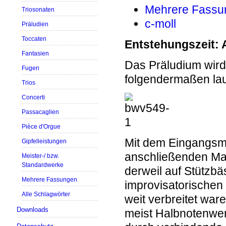
Mehrere Fassu
Triosonaten
c-moll
Präludien
Toccaten
Entstehungszeit: 
Fantasien
Das
Pr
äludium
wird
Fugen
folgendermaßen lau
Trios
Concerti
Passacaglien
Pièce d'Orgue
Mit dem Eingangsmo
Gipfelleistungen
anschließenden Man
Meister-/ bzw.
Standardwerke
derweil auf Stützbäs
Mehrere Fassungen
improvisatorischen 
Alle Schlagwörter
weit verbreitet war
Downloads
meist Halbnotenwer