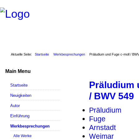
Aktuelle Seite:
Startseite
Werkbesprechungen
Präludium und Fuge c-moll / BW
Main Menu
Präludium 
Startseite
/ BWV 549
Neuigkeiten
Autor
Präludium
Einführung
Fuge
Arnstadt
Werkbesprechungen
Weimar
Alle Werke