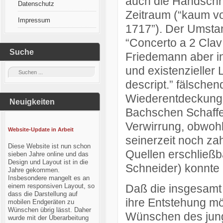
auch die Handschri
Datenschutz
Zeitraum (“kaum vo
Impressum
1717”). Der Umstan
“Concerto a 2 Clav
Suche
Friedemann aber in
und existenzieller 
descript.” fälschen
Wiederentdeckung 
Neuigkeiten
Bachschen Schaffen
Verwirrung, obwohl
Website-Update in Arbeit
seinerzeit noch za
Diese Website ist nun schon
Quellen erschließb
sieben Jahre online und das
Design und Layout ist in die
Schneider) konnte 
Jahre gekommen.
Insbesondere mangelt es an
einem responsiven Layout, so
Daß die insgesamt 
dass die Darstellung auf
ihre Entstehung mö
mobilen Endgeräten zu
Wünschen übrig lässt. Daher
Wünschen des jun
wurde mit der Überarbeitung