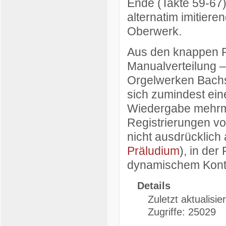
Ende (Takte 59-67
alternatim imitier
Oberwerk.
Aus den knappen R
Manualverteilung – 
Orgelwerken Bachs 
sich zumindest eine
Wiedergabe mehrma
Registrierungen v
nicht ausdrücklich 
Präludium
), in der
dynamischem Kontr
Details
Zuletzt aktualisier
Zugriffe: 25029