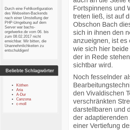
auch an die Stelle 
Fortspinnens und 
Durch eine Fehlkonfiguration
des Webseiten-Backends
treten ließ, ist au
nach einer Umstellung der
PHP-Umgebung auf dem
Obschon Bach diese
Server war bachs-
sich in ihnen den n
orgelwerke.de vom 06. bis
zum 08.02.2017 nicht
anzueignen, ist es
erreichbar. Wir bitten, die
Unannehmlichkeiten zu
wie sich hier beid
entschuldigen!
der in Rede stehen
sichtbar wird.
Beliebte Schlagwörter
Noch fesselnder al
Bearbeitungstechnik
Köthen
Aria
den Vivaldischen T
A-Dur
Canzona
verschränkten Stre
c-moll
darstellbaren und
der adaptierenden 
einer Vertiefung d