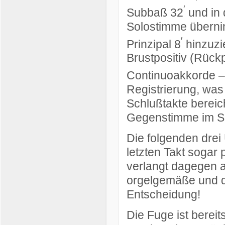
′
Subbaß 32
und in 
Solostimme überni
′
Prinzipal 8
hinzuzi
Brustpositiv (Rück
Continuoakkorde 
Registrierung, was
Schlußtakte bereic
Gegenstimme im S
Die folgenden drei 
letzten Takt sogar
verlangt dagegen a
orgelgemäße und d
Entscheidung!
Die Fuge ist bereit