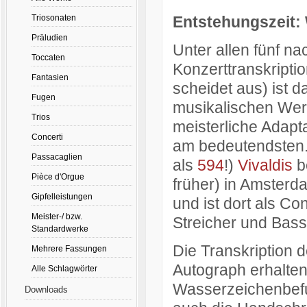
Triosonaten
Entstehungszeit:
Präludien
Unter allen fünf n
Toccaten
Konzerttranskripti
Fantasien
scheidet aus) ist 
Fugen
musikalischen Wert
Trios
meisterliche Adapt
Concerti
am bedeutendsten.
Passacaglien
als
594
!)
Vivaldis
b
Pièce d'Orgue
früher) in Amsterd
Gipfelleistungen
und ist dort als Con
Meister-/ bzw.
Streicher und Bass
Standardwerke
Die Transkription d
Mehrere Fassungen
Autograph erhalten.
Alle Schlagwörter
Wasserzeichenbefu
Downloads