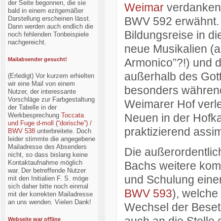
der Seite begonnen, die sie
Weimar
verdanken,
bald in einem ezitgemäßer
Darstellung erscheinen lässt.
BWV 592 erwähnt. 
Dann werden auch endlich die
Bildungsreise in d
noch fehlenden Tonbeispiele
nachgereicht.
neue Musikalien (a
Mailabsender gesucht!
Armonico”?!) und 
außerhalb des Gott
(Erledigt) Vor kurzem erhielten
wir eine Mail von einem
besonders während
Nutzer, der interessante
Vorschläge zur Farbgestaltung
Weimarer Hof verleb
der Tabelle in der
Werkbesprechung
Toccata
Neuen in der Hofka
und Fuge d-moll (“dorische”) /
praktizierend assimi
BWV 538
unterbreitete. Doch
leider stimmte die angegebene
Mailadresse des Absenders
Die außerordentlic
nicht, so dass bislang keine
Kontaktaufnahme möglich
Bachs weitere komp
war. Der betreffende Nutzer
und Schulung eine
mit den Initialien F. S. möge
sich daher bitte noch einmal
BWV 593
), welche
mit der korrekten Mailadresse
an uns wenden. Vielen Dank!
Wechsel der Besetz
Webseite war offline