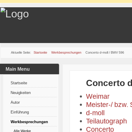
Aktuelle Seite:
Startseite
Werkbesprechungen
Concerto d-moll / BWV 596
Main Menu
Concerto d
Startseite
Neuigkeiten
Weimar
Autor
Meister-/ bzw.
d-moll
Einführung
Teilautograph
Werkbesprechungen
Concerto
Alle Werke