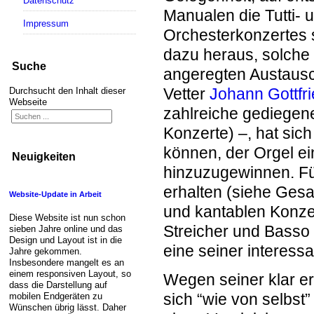
Datenschutz
Manualen die Tutti- 
Impressum
Orchesterkonzertes 
dazu heraus, solche 
Suche
angeregten Austausc
Vetter
Johann Gottfr
Durchsucht den Inhalt dieser
Webseite
zahlreiche gediegen
Konzerte) –, hat sic
können, der Orgel e
Neuigkeiten
hinzuzugewinnen. Fü
erhalten (siehe Gesa
Website-Update in Arbeit
und kantablen Konzert
Diese Website ist nun schon
Streicher und Basso
sieben Jahre online und das
Design und Layout ist in die
eine seiner interess
Jahre gekommen.
Insbesondere mangelt es an
einem responsiven Layout, so
Wegen seiner klar e
dass die Darstellung auf
sich “wie von selbst”
mobilen Endgeräten zu
Wünschen übrig lässt. Daher