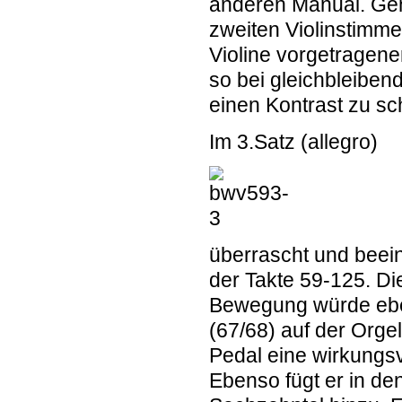
anderen Manual. Geni
zweiten Violinstimme
Violine vorgetragene
so bei gleichbleiben
einen Kontrast zu sc
Im
3.Satz
(allegro)
überrascht und beei
der Takte 59-125. D
Bewegung würde eben
(67/68) auf der Orge
Pedal eine wirkungs
Ebenso fügt er in de