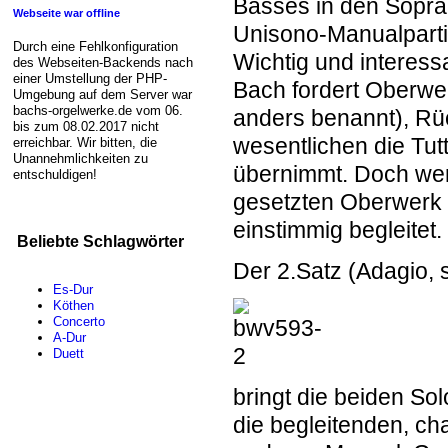
Basses in den Sopran
Webseite war offline
Unisono-Manualpartie
Durch eine Fehlkonfiguration
Wichtig und interessa
des Webseiten-Backends nach
einer Umstellung der PHP-
Bach fordert Oberwer
Umgebung auf dem Server war
bachs-orgelwerke.de vom 06.
anders benannt), Rü
bis zum 08.02.2017 nicht
wesentlichen die Tut
erreichbar. Wir bitten, die
Unannehmlichkeiten zu
übernimmt. Doch we
entschuldigen!
gesetzten Oberwerk 
einstimmig begleitet.
Beliebte Schlagwörter
Der
2.Satz
(Adagio, 
Es-Dur
Köthen
Concerto
A-Dur
Duett
bringt die beiden S
die begleitenden, ch