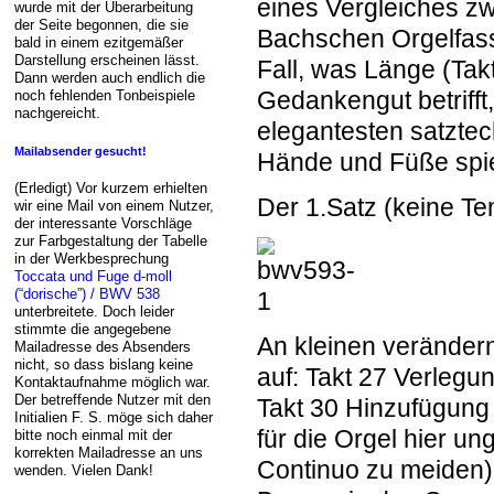
eines Vergleiches zw
wurde mit der Überarbeitung
der Seite begonnen, die sie
Bachschen Orgelfassu
bald in einem ezitgemäßer
Darstellung erscheinen lässt.
Fall, was Länge (Ta
Dann werden auch endlich die
Gedankengut betrifft,
noch fehlenden Tonbeispiele
nachgereicht.
elegantesten satzte
Mailabsender gesucht!
Hände und Füße spi
(Erledigt) Vor kurzem erhielten
Der
1.Satz
(keine Te
wir eine Mail von einem Nutzer,
der interessante Vorschläge
zur Farbgestaltung der Tabelle
in der Werkbesprechung
Toccata und Fuge d-moll
(“dorische”) / BWV 538
unterbreitete. Doch leider
stimmte die angegebene
An kleinen verändern
Mailadresse des Absenders
nicht, so dass bislang keine
auf: Takt 27 Verlegun
Kontaktaufnahme möglich war.
Der betreffende Nutzer mit den
Takt 30 Hinzufügung 
Initialien F. S. möge sich daher
für die Orgel hier u
bitte noch einmal mit der
korrekten Mailadresse an uns
Continuo zu meiden),
wenden. Vielen Dank!