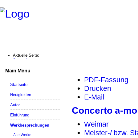
Aktuelle Seite:
Startseite
Werkbesprechungen
Concerto a-moll / BWV 593
Main Menu
PDF-Fassung
Startseite
Drucken
Neuigkeiten
E-Mail
Autor
Concerto a-mol
Einführung
Weimar
Werkbesprechungen
Meister-/ bzw. S
Alle Werke