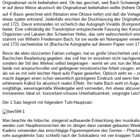
Originaltonart nicht beibehalten wird. Ob das geschah, weil Bach Schwierigk
er auf diese Weise akustisch die Originaltonart beibehalten wollte (höhere O
′
auf 4
-Basis gerechnet wird (Notation eine Oktave tiefer) und daß die Vorla
etwas später entstand. Jedenfalls erschien die Druckfassung des Originalk
und 1721. Davor entstanden ist sicherlich das Autograph Vivaldis (Komposi
bietet. Eine vollständig der Transkription entsprechende Fassung des Konze
Organisten und Lakaien des Schweriner Hofes, das sehr wahrscheinlich ein
stammt von Wilhelm Friedemann Bach; für sie wurde ein Notenpapier verw
und 1731 nachweisbar ist (Bachsche Autographe auf diesem Papier vom 17.
Bevor die eben skizzierten Fakten vorlagen, hat es große Unsicherheit und 
Bachschen Bearbeitung gegeben; das soll hier im einzelnen nicht nachgezeic
sondern der Stil des Werkes selbst beigetragen - womit wir uns nun der Mu
beide von anspruchsvoller und gediegener tonsetzerischer Arbeit zeugen, e
als sei es mit sehr leichter Hand aufs Papier geworfen. Optisch wirkt es –
macht dagegen einen schon wesentlich günstigeren Eindruck und wenn hier 
erfahrenem Kalkül für akustisch realen Effekt. Ihn hatte Bach wohl im Auge,
sorgfältige, wesensgemäße Wiedergabe wird vermeiden, ihm etwas abzuverla
immanentes Ideal ist: konzertant-virtuose Unterhaltsamkeit, vergnügte Leich
Der
1.Satz
beginnt mit folgendem Tutti-Hauptsatz:
Man beachte die hübsche, steigernd aufbauende Entwicklung des musikalis
werden zum Hauptkennzeichen der im übrigen dann variabel gebauten Wieder
Kadenz verwenden das einschlägige Figurenrepertoire des Genres – Phantasi
sehr ausgedehnte Satz schließt nach der Solokadenz mit vier knappen Tutti