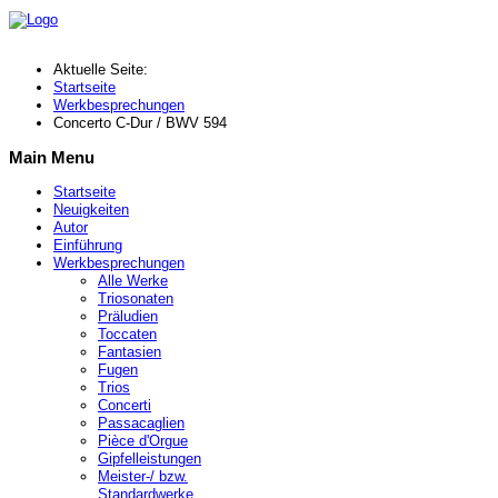
Aktuelle Seite:
Startseite
Werkbesprechungen
Concerto C-Dur / BWV 594
Main Menu
Startseite
Neuigkeiten
Autor
Einführung
Werkbesprechungen
Alle Werke
Triosonaten
Präludien
Toccaten
Fantasien
Fugen
Trios
Concerti
Passacaglien
Pièce d'Orgue
Gipfelleistungen
Meister-/ bzw.
Standardwerke