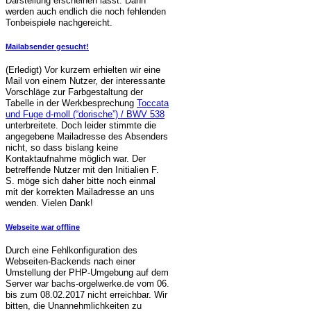
Darstellung erscheinen lässt. Dann
werden auch endlich die noch fehlenden
Tonbeispiele nachgereicht.
Mailabsender gesucht!
(Erledigt) Vor kurzem erhielten wir eine
Mail von einem Nutzer, der interessante
Vorschläge zur Farbgestaltung der
Tabelle in der Werkbesprechung
Toccata
und Fuge d-moll (“dorische”) / BWV 538
unterbreitete. Doch leider stimmte die
angegebene Mailadresse des Absenders
nicht, so dass bislang keine
Kontaktaufnahme möglich war. Der
betreffende Nutzer mit den Initialien F.
S. möge sich daher bitte noch einmal
mit der korrekten Mailadresse an uns
wenden. Vielen Dank!
Webseite war offline
Durch eine Fehlkonfiguration des
Webseiten-Backends nach einer
Umstellung der PHP-Umgebung auf dem
Server war bachs-orgelwerke.de vom 06.
bis zum 08.02.2017 nicht erreichbar. Wir
bitten, die Unannehmlichkeiten zu