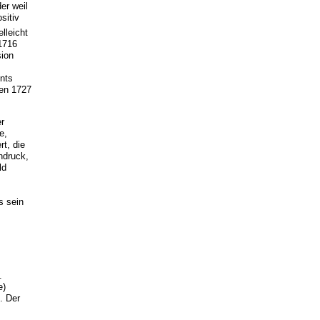
er weil
sitiv
lleicht
1716
sion
nts
hen 1727
er
e,
t, die
ndruck,
ld
s sein
.
e)
. Der