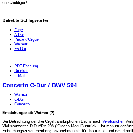
entschuldigen!
Beliebte Schlagwörter
Fuge
A-Dur
Pièce d‘Orgue
Weimar
Es-Dur
PDF-Fassung
Drucken
E-Mail
Concerto C-Dur / BWV 594
Weimar
C-Dur
Concerto
Entstehungszeit: Weimar (?)
Bei Betrachtung der drei Orgeltranskriptionen Bachs nach
Vivaldischen
Vor
Violinkonzertes D-Dur/RV 208 (“Grosso Mogul”) zurück – ist man zu der An
Entstehungszusammenhang anzunehmen als für das a-moll- und das d-moll-Ko