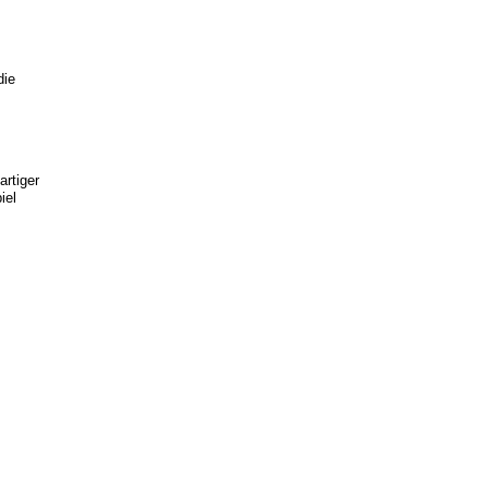
die
artiger
iel