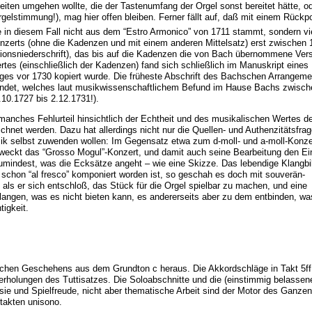
eiten umgehen wollte, die der Tastenumfang der Orgel sonst bereitet hätte, od
rgelstimmung!), mag hier offen bleiben. Ferner fällt auf, daß mit einem Rückpo
ge in diesem Fall nicht aus dem “Estro Armonico” von 1711 stammt, sondern vie
onzerts (ohne die Kadenzen und mit einem anderen Mittelsatz) erst zwischen 
tionsniederschrift), das bis auf die Kadenzen die von Bach übernommene Ver
rtes (einschließlich der Kadenzen) fand sich schließlich im Manuskript eines
iges vor 1730 kopiert wurde. Die früheste Abschrift des Bachschen Arrangeme
endet, welches laut musikwissenschaftlichem Befund im Hause Bachs zwisc
10.1727 bis 2.12.1731!).
manches Fehlurteil hinsichtlich der Echtheit und des musikalischen Wertes d
hnet werden. Dazu hat allerdings nicht nur die Quellen- und Authenzitätsfrag
sik selbst zuwenden wollen: Im Gegensatz etwa zum d-moll- und a-moll-Konzer
rweckt das “Grosso Mogul”-Konzert, und damit auch seine Bearbeitung den Ei
 zumindest, was die Ecksätze angeht – wie eine Skizze. Das lebendige Klangbi
schon “al fresco” komponiert worden ist, so geschah es doch mit souverän-
 als er sich entschloß, das Stück für die Orgel spielbar zu machen, und eine
ngen, was es nicht bieten kann, es andererseits aber zu dem entbinden, wa
tigkeit.
chen Geschehens aus dem Grundton c heraus. Die Akkordschläge in Takt 5ff
holungen des Tuttisatzes. Die Soloabschnitte und die (einstimmig belassen
e und Spielfreude, nicht aber thematische Arbeit sind der Motor des Ganzen
takten unisono.