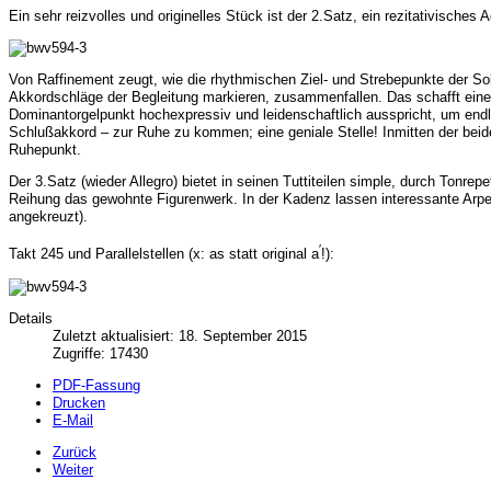
Ein sehr reizvolles und originelles Stück ist der
2.Satz
, ein rezitativisches 
Von Raffinement zeugt, wie die rhythmischen Ziel- und Strebepunkte der So
Akkordschläge der Begleitung markieren, zusammenfallen. Das schafft eine e
Dominantorgelpunkt hochexpressiv und leidenschaftlich ausspricht, um end
Schlußakkord – zur Ruhe zu kommen; eine geniale Stelle! Inmitten der beide
Ruhepunkt.
Der
3.Satz
(wieder Allegro) bietet in seinen Tuttiteilen simple, durch Tonre
Reihung das gewohnte Figurenwerk. In der Kadenz lassen interessante Arpe
angekreuzt).
′
Takt 245 und Parallelstellen (x: as statt original a
!):
Details
Zuletzt aktualisiert: 18. September 2015
Zugriffe: 17430
PDF-Fassung
Drucken
E-Mail
Zurück
Weiter