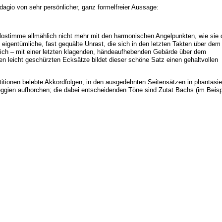
Adagio von sehr persönlicher, ganz formelfreier Aussage:
lostimme allmählich nicht mehr mit den harmonischen Angelpunkten, wie sie 
igentümliche, fast gequälte Unrast, die sich in den letzten Takten über dem
lich – mit einer letzten klagenden, händeaufhebenden Gebärde über dem
n leicht geschürzten Ecksätze bildet dieser schöne Satz einen gehaltvollen
petitionen belebte Akkordfolgen, in den ausgedehnten Seitensätzen in phantasie
ggien aufhorchen; die dabei entscheidenden Töne sind Zutat Bachs (im Beisp