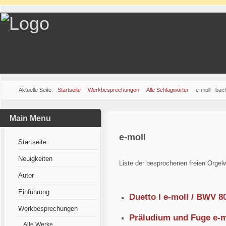
Aktuelle Seite:
Startseite
Werkbesprechungen
Alle Schlagwörter
e-moll - ba
Main Menu
e-moll
Startseite
Neuigkeiten
Liste der besprochenen freien Orgelw
Autor
Einführung
Duetto I e-moll / BWV 8
Werkbesprechungen
Präludium und Fuge e-m
Alle Werke