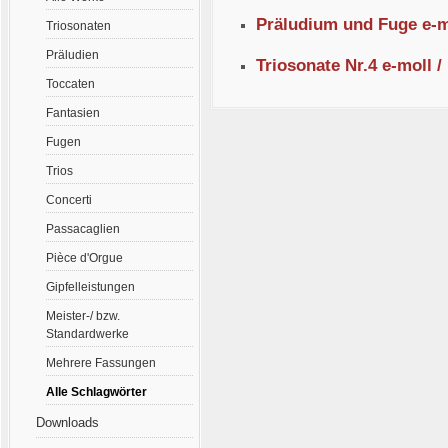
Präludium und Fuge e-m
Triosonaten
Präludien
Triosonate Nr.4 e-moll 
Toccaten
Fantasien
Fugen
Trios
Concerti
Passacaglien
Pièce d'Orgue
Gipfelleistungen
Meister-/ bzw.
Standardwerke
Mehrere Fassungen
Alle Schlagwörter
Downloads