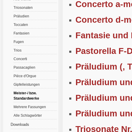
Concerto a-m
Triosonaten
Präludien
Concerto d-m
Toccaten
Fantasie und 
Fantasien
Fugen
Pastorella F-
Trios
Concerti
Präludium (, 
Passacaglien
Pièce d'Orgue
Präludium un
Gipfelleistungen
Meister-/ bzw.
Präludium un
Standardwerke
Mehrere Fassungen
Präludium un
Alle Schlagwörter
Downloads
Triosonate Nr