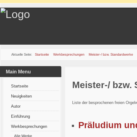
Aktuelle Seite:
Startseite
Werkbesprechungen
Meister-/ bzw. Standardwerke
orgelwerke.de
Main Menu
Meister-/ bzw.
Startseite
Neuigkeiten
Liste der besprochenen freien Orgel
Autor
Einführung
Präludium un
Werkbesprechungen
Alle Werke