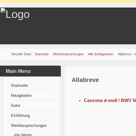
Aktuelle Seite:
Startseite
Werkbesprechungen
Alle Schlagwörter
Allabreve -
Main Menu
Allabreve
Startseite
Neuigkeiten
Canzona d-moll / BWV 5
Autor
Einführung
Werkbesprechungen
Alle Werke