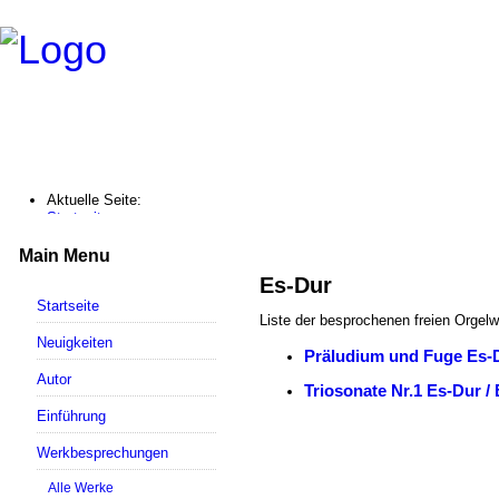
Aktuelle Seite:
Startseite
Werkbesprechungen
Alle Schlagwörter
Main Menu
Es-Dur - bachs-orgelwerke.de
Es-Dur
Startseite
Liste der besprochenen freien Orgelw
Neuigkeiten
Präludium und Fuge Es-
Autor
Triosonate Nr.1 Es-Dur 
Einführung
Werkbesprechungen
Alle Werke