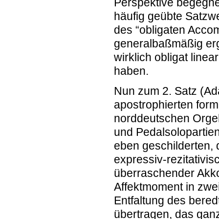
Perspektive begegne
häufig geübte Satzw
des “obligaten Acco
generalbaßmäßig erg
wirklich obligat linea
haben.
Nun zum 2. Satz (Ada
apostrophierten form
norddeutschen Orgel
und Pedalsolopartien
eben geschilderten, 
expressiv-rezitativis
überraschender Akko
Affektmoment in zwei 
Entfaltung des bere
übertragen, das ganz