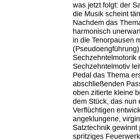
was jetzt folgt: der 
die Musik scheint tä
Nachdem das Thema zu
harmonisch unerwarte
in die Tenorpausen m
(Pseudoengführung); 
Sechzehntelmotorik 
Sechzehntelmotiv lei
Pedal das Thema ersc
abschließenden Passa
oben zitierte kleine
dem Stück, das nun 
Verflüchtigen entwic
angeklungene, virgin
Satztechnik gewinnt 
spritziges Feuerwerk