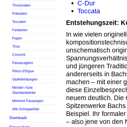
C-Dur
Triosonaten
Toccata
Präludien
Entstehungszeit: K
Toccaten
Fantasien
In wie vielen origin
Fugen
kompositionstechnis
Trios
unschematisch origi
Concerti
Spannungsverhältnis 
Passacaglien
und jüngeren Traditi
Pièce d'Orgue
andererseits in Bach
Gipfelleistungen
machen – mit einer 
Meister-/ bzw.
diese Einzelbesprec
Standardwerke
neuem deutlich. Die 
Mehrere Fassungen
Spitzenwerke Bachs f
Alle Schlagwörter
Beispiel. Ihr formal
Downloads
– also jene von den N