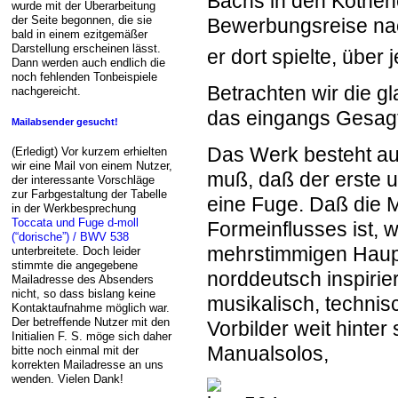
Bachs in den Köthen
wurde mit der Überarbeitung
der Seite begonnen, die sie
Bewerbungsreise na
bald in einem ezitgemäßer
Darstellung erscheinen lässt.
er dort spielte, über
Dann werden auch endlich die
noch fehlenden Tonbeispiele
Betrachten wir die g
nachgereicht.
das eingangs Gesagt
Mailabsender gesucht!
Das Werk besteht au
(Erledigt) Vor kurzem erhielten
wir eine Mail von einem Nutzer,
muß, daß der erste un
der interessante Vorschläge
zur Farbgestaltung der Tabelle
eine Fuge. Daß die M
in der Werkbesprechung
Toccata und Fuge d-moll
Formeinflusses ist, 
(“dorische”) / BWV 538
mehrstimmigen Haupt
unterbreitete. Doch leider
stimmte die angegebene
norddeutsch inspirier
Mailadresse des Absenders
nicht, so dass bislang keine
musikalisch, technis
Kontaktaufnahme möglich war.
Der betreffende Nutzer mit den
Vorbilder weit hinter
Initialien F. S. möge sich daher
Manualsolos,
bitte noch einmal mit der
korrekten Mailadresse an uns
wenden. Vielen Dank!