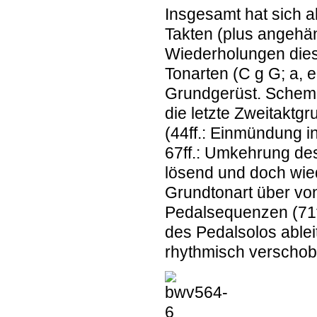
Insgesamt hat sich a
Takten (plus angehä
Wiederholungen dies
Tonarten (C g G; a, 
Grundgerüst. Schema
die letzte Zweitaktg
(44ff.: Einmündung i
67ff.: Umkehrung des 
lösend und doch wie
Grundtonart über vo
Pedalsequenzen (71f
des Pedalsolos ableit
rhythmisch verschob