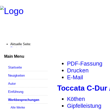
Aktuelle Seite:
Startseite
Werkbesprechungen
Toccata C-Dur / BWV 564
Main Menu
PDF-Fassung
Startseite
Drucken
Neuigkeiten
E-Mail
Autor
Toccata C-Dur
Einführung
Köthen
Werkbesprechungen
Gipfelleistung
Alle Werke