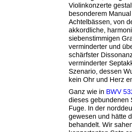
Violinkonzerte gestal
besonderem Manual w
Achtelbässen, von d
akkordliche, harmoni
siebenstimmigen Gra
verminderter und übe
schärfster Dissonan
verminderter Septakk
Szenario, dessen Wuc
kein Ohr und Herz e
Ganz wie in
BWV 53
dieses gebundenen Sti
Fuge. In der norddeu
gewesen und hätte d
behandelt. Wir sahen