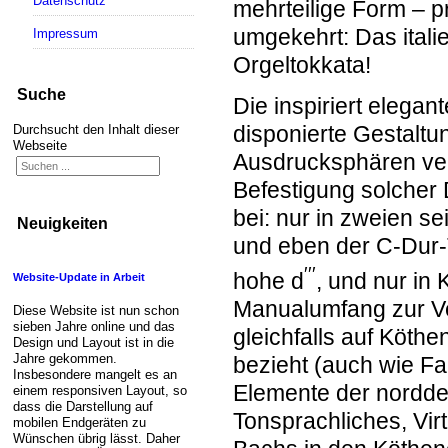
Datenschutz
mehrteilige Form – pr
umgekehrt: Das ital
Impressum
Orgeltokkata!
Suche
Die inspiriert elegan
disponierte Gestaltu
Durchsucht den Inhalt dieser
Webseite
Ausdrucksphären ver
Befestigung solcher 
bei: nur in zweien s
Neuigkeiten
und eben der C-Dur-
′′′
hohe d
, und nur in
Website-Update in Arbeit
Manualumfang zur Ver
Diese Website ist nun schon
sieben Jahre online und das
gleichfalls auf Köth
Design und Layout ist in die
Jahre gekommen.
bezieht (auch wie Fa
Insbesondere mangelt es an
Elemente der norddeu
einem responsiven Layout, so
dass die Darstellung auf
Tonsprachliches, Virt
mobilen Endgeräten zu
Wünschen übrig lässt. Daher