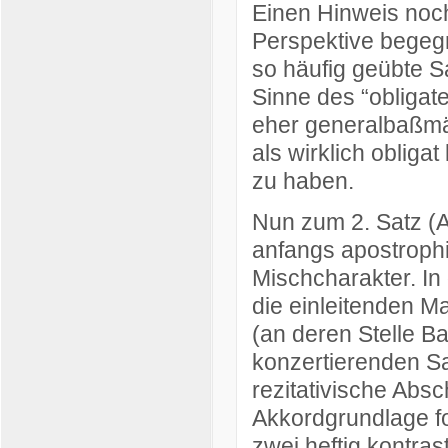
Einen Hinweis noch
Perspektive begeg
so häufig geübte S
Sinne des “obliga
eher generalbaßmä
als wirklich obligat
zu haben.
Nun zum 2. Satz (A
anfangs apostrophi
Mischcharakter. In
die einleitenden M
(an deren Stelle B
konzertierenden Sa
rezitativische Abs
Akkordgrundlage fo
zwei heftig kontras