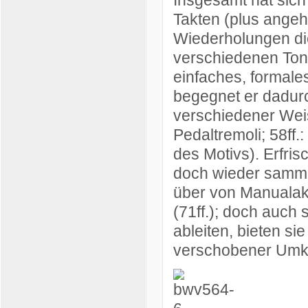
Takten (plus ange
Wiederholungen di
verschiedenen Tona
einfaches, formal
begegnet er dadurch
verschiedener Weis
Pedaltremoli; 58ff
des Motivs). Erfris
doch wieder sammel
über von Manualak
(71ff.); doch auch
ableiten, bieten si
verschobener Umke