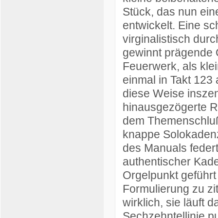
Stück, das nun ein
entwickelt. Eine 
virginalistisch dur
gewinnt prägende O
Feuerwerk, als kle
einmal in Takt 123
diese Weise inszeni
hinausgezögerte Rü
dem Themenschluß e
knappe Solokadenz
des Manuals federt 
authentischer Kade
Orgelpunkt geführt
Formulierung zu zit
wirklich, sie läuft 
Sechzehntellinie pu