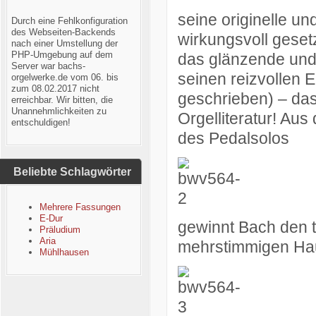
seine originelle un
Durch eine Fehlkonfiguration
des Webseiten-Backends
wirkungsvoll geset
nach einer Umstellung der
PHP-Umgebung auf dem
das glänzende und 
Server war bachs-
seinen reizvollen 
orgelwerke.de vom 06. bis
zum 08.02.2017 nicht
geschrieben) – das
erreichbar. Wir bitten, die
Unannehmlichkeiten zu
Orgelliteratur! Au
entschuldigen!
des Pedalsolos
Beliebte Schlagwörter
Mehrere Fassungen
E-Dur
gewinnt Bach den 
Präludium
Aria
mehrstimmigen Hau
Mühlhausen