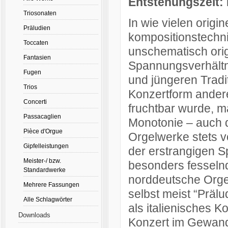
Entstehungszeit:
Triosonaten
In wie vielen orig
Präludien
kompositionstechn
Toccaten
unschematisch orig
Fantasien
Spannungsverhältni
Fugen
und jüngeren Tradit
Trios
Konzertform ander
Concerti
fruchtbar wurde, m
Passacaglien
Monotonie – auch d
Pièce d'Orgue
Orgelwerke stets v
Gipfelleistungen
der erstrangigen Sp
Meister-/ bzw.
besonders fesselnd
Standardwerke
norddeutsche Orge
Mehrere Fassungen
selbst meist “Prälud
Alle Schlagwörter
als italienisches K
Downloads
Konzert im Gewand