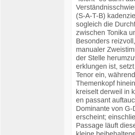
Verständnisschwieri
(S-A-T-B) kadenzie
sogleich die Durch
zwischen Tonika u
Besonders reizvoll,
manualer Zweistimm
der Stelle herumz
erklungen ist, setz
Tenor ein, während
Themenkopf hineini
kreiselt derweil in
en passant auftauc
Dominante von G-D
erscheint; einschli
Passage läuft diese
kleine beibehalten