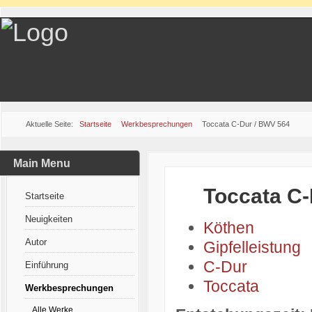
Aktuelle Seite:
Startseite
Werkbesprechungen
Toccata C-Dur / BWV 564
Main Menu
Toccata C-
Startseite
Neuigkeiten
Köthen
Autor
Gipfelleistung
C-Dur
Einführung
Toccata
Werkbesprechungen
Alle Werke