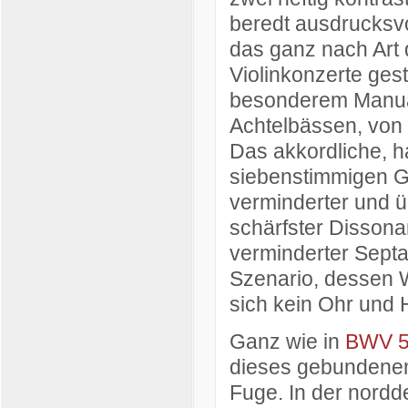
beredt ausdrucksv
das ganz nach Art 
Violinkonzerte gest
besonderem Manual
Achtelbässen, von 
Das akkordliche, h
siebenstimmigen G
verminderter und ü
schärfster Dissona
verminderter Septa
Szenario, dessen W
sich kein Ohr und 
Ganz wie in
BWV 5
dieses gebundenen S
Fuge. In der nordd