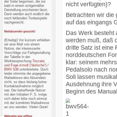
der Seite begonnen, die sie
nicht verfügten)?
bald in einem ezitgemäßer
Darstellung erscheinen lässt.
Betrachten wir die
Dann werden auch endlich die
noch fehlenden Tonbeispiele
auf das eingangs G
nachgereicht.
Das Werk besteht a
Mailabsender gesucht!
werden muß, daß de
(Erledigt) Vor kurzem erhielten
wir eine Mail von einem
dritte Satz ist eine
Nutzer, der interessante
Vorschläge zur Farbgestaltung
norddeutschen Form
der Tabelle in der
klar: seinem mehrs
Werkbesprechung
Toccata
und Fuge d-moll (“dorische”) /
Pedalsolo nach nor
BWV 538
unterbreitete. Doch
leider stimmte die angegebene
Soli lassen musikal
Mailadresse des Absenders
nicht, so dass bislang keine
Ausdehnung ihre Vor
Kontaktaufnahme möglich
Beginn des Manual
war. Der betreffende Nutzer
mit den Initialien F. S. möge
sich daher bitte noch einmal
mit der korrekten Mailadresse
an uns wenden. Vielen Dank!
Webseite war offline