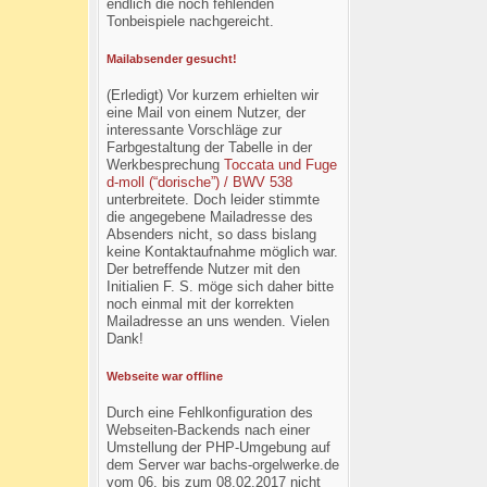
endlich die noch fehlenden
Tonbeispiele nachgereicht.
Mailabsender gesucht!
(Erledigt) Vor kurzem erhielten wir
eine Mail von einem Nutzer, der
interessante Vorschläge zur
Farbgestaltung der Tabelle in der
Werkbesprechung
Toccata und Fuge
d-moll (“dorische”) / BWV 538
unterbreitete. Doch leider stimmte
die angegebene Mailadresse des
Absenders nicht, so dass bislang
keine Kontaktaufnahme möglich war.
Der betreffende Nutzer mit den
Initialien F. S. möge sich daher bitte
noch einmal mit der korrekten
Mailadresse an uns wenden. Vielen
Dank!
Webseite war offline
Durch eine Fehlkonfiguration des
Webseiten-Backends nach einer
Umstellung der PHP-Umgebung auf
dem Server war bachs-orgelwerke.de
vom 06. bis zum 08.02.2017 nicht