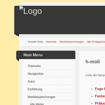
Aktuelle Seite:
Startseite
Werkbesprechungen
Alle Schlagwört
Main Menu
h-moll
Startseite
Neuigkeiten
Liste der besp
Autor
Fuge 
Einführung
Fanta
Werkbesprechungen
Prälu
Alle Werke