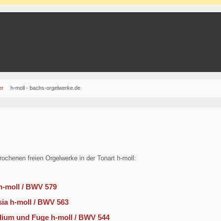
er
h-moll - bachs-orgelwerke.de
rochenen freien Orgelwerke in der Tonart h-moll:
h-moll / BWV 579
sia h-moll / BWV 563
dium und Fuge h-moll / BWV 544