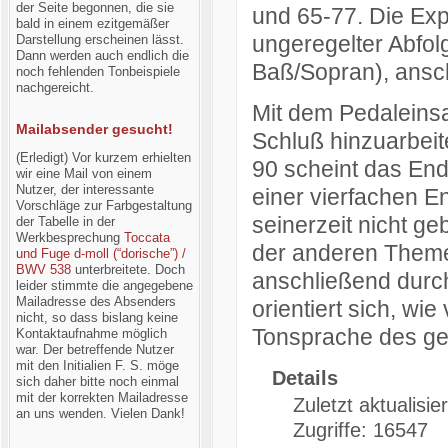
der Seite begonnen, die sie
und 65-77. Die Exp
bald in einem ezitgemäßer
ungeregelter Abfol
Darstellung erscheinen lässt.
Dann werden auch endlich die
Baß/Sopran), ansch
noch fehlenden Tonbeispiele
nachgereicht.
Mit dem Pedaleinsa
Mailabsender gesucht!
Schluß hinzuarbeite
(Erledigt) Vor kurzem erhielten
90 scheint das End
wir eine Mail von einem
Nutzer, der interessante
einer vierfachen E
Vorschläge zur Farbgestaltung
seinerzeit nicht ge
der Tabelle in der
Werkbesprechung
Toccata
der anderen Themen
und Fuge d-moll (“dorische”) /
BWV 538
unterbreitete. Doch
anschließend durch
leider stimmte die angegebene
Mailadresse des Absenders
orientiert sich, wi
nicht, so dass bislang keine
Tonsprache des ges
Kontaktaufnahme möglich
war. Der betreffende Nutzer
mit den Initialien F. S. möge
Details
sich daher bitte noch einmal
mit der korrekten Mailadresse
Zuletzt aktualisie
an uns wenden. Vielen Dank!
Zugriffe: 16547