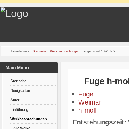
Aktuelle Seite:
Startseite
Werkbesprechungen
Fuge h-moll / BWV 579
Main Menu
Fuge h-mol
Startseite
Neuigkeiten
Fuge
Autor
Weimar
h-moll
Einführung
Werkbesprechungen
Entstehungszeit:
Alle Werke