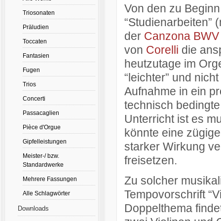
Von den zu Beginn
Triosonaten
“Studienarbeiten” 
Präludien
der
Canzona BWV
Toccaten
von
Corelli
die ans
Fantasien
heutzutage im Orgel
Fugen
“leichter” und nich
Trios
Aufnahme in ein pr
Concerti
technisch bedingte
Passacaglien
Unterricht ist es m
Pièce d'Orgue
könnte eine zügige
Gipfelleistungen
starker Wirkung ve
Meister-/ bzw.
freisetzen.
Standardwerke
Zu solcher musikali
Mehrere Fassungen
Tempovorschrift “V
Alle Schlagwörter
Doppelthema findet
Downloads