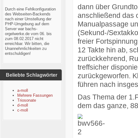
dann über Grundto
Durch eine Fehlkonfiguration
anschließend das ob
des Webseiten-Backends
nach einer Umstellung der
Manualpassage und
PHP-Umgebung auf dem
Server war bachs-
(Sekund-/Sextakkord
orgelwerke.de vom 06. bis
zum 08.02.2017 nicht
freier Fortspinnung
erreichbar. Wir bitten, die
12 Takte hin ab, s
Unannehmlichkeiten zu
entschuldigen!
zurückkehrend, Ruh
treffsicher dispon
zurückgeworfen. Kl
Beliebte Schlagwörter
führen nach insge
a-moll
Mehrere Fassungen
Das Thema der
1.
Triosonate
dem das ganze, 88 
d-moll
c-moll