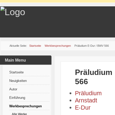
Aktuelle Seite:
Startseite
Werkbesprechungen
Präludium E-Dur / BWV 566
Main Menu
Präludium
Startseite
566
Neuigkeiten
Autor
Präludium
Einführung
Arnstadt
Werkbesprechungen
E-Dur
Alle Werke