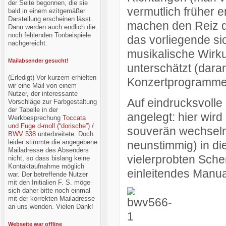
der Seite begonnen, die sie
vermutlich früher
bald in einem ezitgemäßer
Darstellung erscheinen lässt.
machen den Reiz d
Dann werden auch endlich die
noch fehlenden Tonbeispiele
das vorliegende si
nachgereicht.
musikalische Wirku
Mailabsender gesucht!
unterschätzt (daran
(Erledigt) Vor kurzem erhielten
Konzertprogrammen 
wir eine Mail von einem
Nutzer, der interessante
Auf eindrucksvolle 
Vorschläge zur Farbgestaltung
der Tabelle in der
angelegt: hier wird
Werkbesprechung
Toccata
und Fuge d-moll (“dorische”) /
souverän wechselnd
BWV 538
unterbreitete. Doch
leider stimmte die angegebene
neunstimmig) in die
Mailadresse des Absenders
vielerprobten Sch
nicht, so dass bislang keine
Kontaktaufnahme möglich
einleitendes Manua
war. Der betreffende Nutzer
mit den Initialien F. S. möge
sich daher bitte noch einmal
mit der korrekten Mailadresse
an uns wenden. Vielen Dank!
Webseite war offline