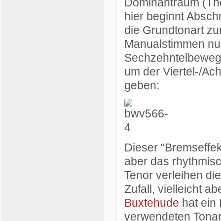
Dominantraum (The
hier beginnt Abschn
die Grundtonart zur
Manualstimmen nun
Sechzehntelbewegun
um der Viertel-/Ac
geben:
Dieser “Bremseffek
aber das rhythmisc
Tenor verleihen die
Zufall, vielleicht a
Buxtehude
hat ein
verwendeten Tonar