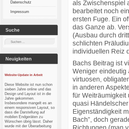
als Zwischenspiel 
Datenschutz
bearbeitet noch e
Impressum
ersten Fuge. Ein o
das Ganze ab. Ve
Suche
(Ausbau durch drit
schlichten Prälud
individuellen Reiz 
Neuigkeiten
Bachs Beitrag ist vi
Weniger eindeutig 
Website-Update in Arbeit
virtuosen, obligat
Diese Website ist nun schon
in anderen Aspekten
sieben Jahre online und das
Design und Layout ist in die
für Weiträumigkeit
Jahre gekommen.
quasi Händelscher 
Insbesondere mangelt es an
einem responsiven Layout, so
Eigenständigkeit ma
dass die Darstellung auf
mobilen Endgeräten zu
Bach”, doch gerade
Wünschen übrig lässt. Daher
wurde mit der Überarbeitung
Richtungen (man ve