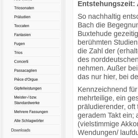
Entstehungszeit: 
Triosonaten
So nachhaltig ents
Präludien
Bach die Begegnun
Toccaten
Buxtehude gezeitig
Fantasien
berühmten Studienr
Fugen
die Zahl der (erha
Trios
des norddeutschen
Concerti
nehmen. Außer be
Passacaglien
das nur hier, bei 
Pièce d'Orgue
Kennzeichnend für 
Gipfelleistungen
mehrteilige, ein 
Meister-/ bzw.
Standardwerke
präludierender, oft
Mehrere Fassungen
geradem Takt ein; a
Alle Schlagwörter
(vielstimmige Akk
Downloads
Wendungen/ laufdu