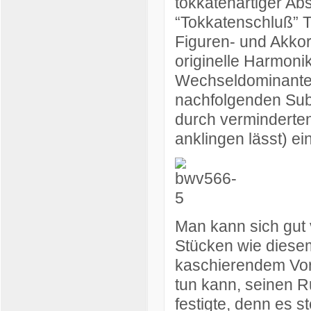
tokkatenartiger Abs
“Tokkatenschluß” T
Figuren- und Akko
originelle Harmonik
Wechseldominanten
nachfolgenden Subd
durch verminderten
anklingen lässt) ei
Man kann sich gut 
Stücken wie diese
kaschierendem Vor
tun kann, seinen 
festigte, denn es s