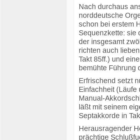
Nach durchaus ans
norddeutsche Orge
schon bei erstem 
Sequenzkette: sie 
der insgesamt zwöl
richten auch liebe
Takt 85ff.) und ein
bemühte Führung d
Erfrischend setzt 
Einfachheit (Läufe
Manual-Akkordschl
läßt mit seinem ei
Septakkorde in Tak
Herausragender Hö
prächtige
Schlußf