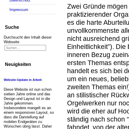
Datenschutz
Zwei Gründe mögen e
Impressum
praktizierender Organ
es die harte Aburtei
Suche
unvollkommenste alle
nicht ausreichend gr
Durchsucht den Inhalt dieser
Webseite
Einheitlichkeit”). D
inneren
Bezug zuein
ersten Themas entspr
Neuigkeiten
handelt es sich bei 
um ein neues, beliebi
Website-Update in Arbeit
zweiten Themas
ein!
Diese Website ist nun schon
an stilistischer Rüc
sieben Jahre online und das
Design und Layout ist in die
Orgelwerken nur noc
Jahre gekommen.
Insbesondere mangelt es an
wird die eher auf Ho
einem responsiven Layout, so
dass die Darstellung auf
ständig nach schon 
mobilen Endgeräten zu
fahndet, von der alte
Wünschen übrig lässt. Daher