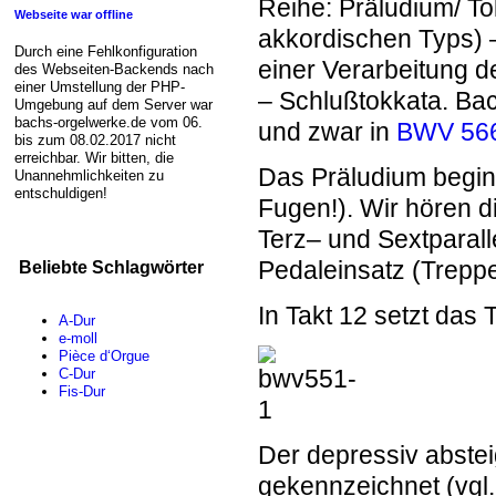
Reihe: Präludium/ Tok
Webseite war offline
akkordischen Typs) –
Durch eine Fehlkonfiguration
einer Verarbeitung d
des Webseiten-Backends nach
einer Umstellung der PHP-
– Schlußtokkata. Bac
Umgebung auf dem Server war
bachs-orgelwerke.de vom 06.
und zwar in
BWV 56
bis zum 08.02.2017 nicht
erreichbar. Wir bitten, die
Das
Pr
äludium
begin
Unannehmlichkeiten zu
entschuldigen!
Fugen!). Wir hören d
Terz– und Sextparall
Pedaleinsatz (Treppe
Beliebte Schlagwörter
In Takt 12 setzt das
A-Dur
e-moll
Pièce d‘Orgue
C-Dur
Fis-Dur
Der depressiv abstei
gekennzeichnet (vgl.