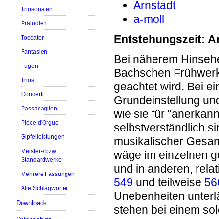
Arnstadt
Triosonaten
a-moll
Präludien
Entstehungszeit: A
Toccaten
Fantasien
Bei näherem Hinsehen
Fugen
Bachschen Frühwerke
Trios
geachtet wird. Bei e
Concerti
Grundeinstellung und
Passacaglien
wie sie für “anerkan
Pièce d'Orgue
selbstverständlich si
Gipfelleistungen
musikalischer Gesam
Meister-/ bzw.
wäge im einzelnen g
Standardwerke
und in anderen, rela
Mehrere Fassungen
549
und teilweise
56
Alle Schlagwörter
Unebenheiten unterl
Downloads
stehen bei einem sol