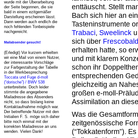
wurde mit der Überarbeitung
enttäuscht. Stellt ma
der Seite begonnen, die sie
bald in einem ezitgemäßer
Bach sich hier an ein
Darstellung erscheinen lässt.
Dann werden auch endlich die
Tasteninstrumente ori
noch fehlenden Tonbeispiele
Trabaci
,
Sweelinck
u
nachgereicht.
sich über
Frescobal
Mailabsender gesucht!
erhalten hatte, so er
(Erledigt) Vor kurzem erhielten
und mit klarem Konze
wir eine Mail von einem Nutzer,
der interessante Vorschläge
schon ihr Doppelthem
zur Farbgestaltung der Tabelle
in der Werkbesprechung
entsprechenden Geda
Toccata und Fuge d-moll
(“dorische”) / BWV 538
gleichzeitig an Nahe
unterbreitete. Doch leider
großen e-moll-Prälu
stimmte die angegebene
Mailadresse des Absenders
Assimilation an diese
nicht, so dass bislang keine
Kontaktaufnahme möglich war.
Der betreffende Nutzer mit den
Was die Gesamtformu
Initialien F. S. möge sich daher
zeitgenössische Fo
bitte noch einmal mit der
korrekten Mailadresse an uns
(“Tokkatenform”). Es 
wenden. Vielen Dank!