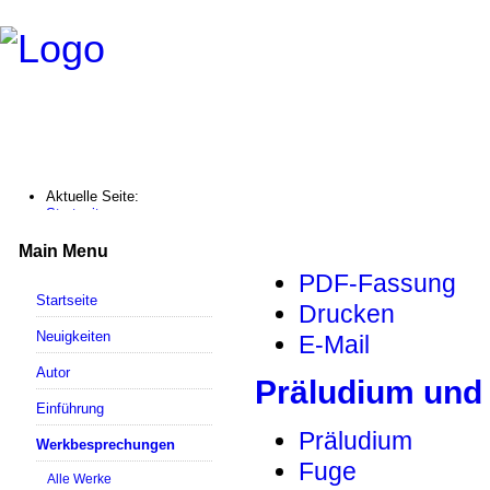
Aktuelle Seite:
Startseite
Werkbesprechungen
Präludium und Fuge a-moll / BWV 551
Main Menu
PDF-Fassung
Startseite
Drucken
Neuigkeiten
E-Mail
Autor
Präludium und 
Einführung
Präludium
Werkbesprechungen
Fuge
Alle Werke