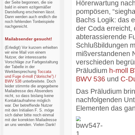
Hörerwartung nach
der Seite begonnen, die sie
bald in einem ezitgemäßer
pompösen, “siegha
Darstellung erscheinen lässt.
Dann werden auch endlich die
Bachs Logik: das e
noch fehlenden Tonbeispiele
nachgereicht.
der Coda erreicht,
abterassierende Fu
Mailabsender gesucht!
Schlußbildungen mi
(Erledigt) Vor kurzem erhielten
mißverstandenen N
wir eine Mail von einem
Nutzer, der interessante
verschieden begrü
Vorschläge zur Farbgestaltung
der Tabelle in der
Präludium
h-moll 
Werkbesprechung
Toccata
und Fuge d-moll (“dorische”) /
BWV 536
und
C-D
BWV 538
unterbreitete. Doch
leider stimmte die angegebene
Das
Pr
äludium
bri
Mailadresse des Absenders
nicht, so dass bislang keine
nachfolgenden Unte
Kontaktaufnahme möglich
war. Der betreffende Nutzer
Elementen das gan
mit den Initialien F. S. möge
sich daher bitte noch einmal
mit der korrekten Mailadresse
an uns wenden. Vielen Dank!