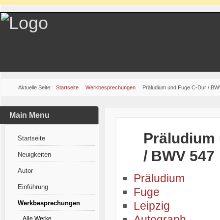
Aktuelle Seite:
Startseite
Werkbesprechungen
Präludium und Fuge C-Dur / BW
Main Menu
Präludium
Startseite
/ BWV 547
Neuigkeiten
Autor
Präludium
Einführung
Fuge
Werkbesprechungen
Leipzig
Autograph
Alle Werke