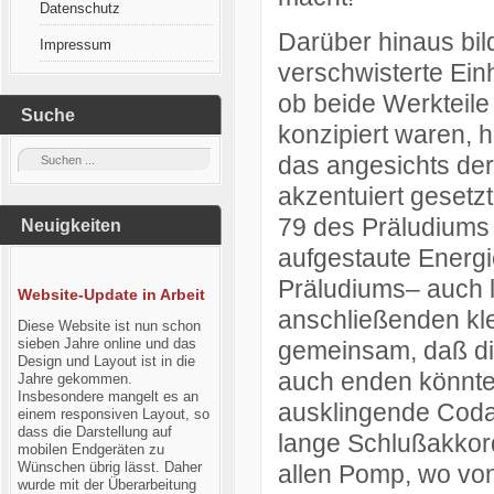
Datenschutz
Darüber hinaus bi
Impressum
verschwisterte Ein
ob beide Werkteil
Suche
konzipiert waren, h
das angesichts der
akzentuiert gesetz
79 des Präludiums 
Neuigkeiten
aufgestaute Energi
Präludiums– auch l
Website-Update in Arbeit
anschließenden kle
Diese Website ist nun schon
sieben Jahre online und das
gemeinsam, daß die
Design und Layout ist in die
auch enden könnte
Jahre gekommen.
Insbesondere mangelt es an
ausklingende Codat
einem responsiven Layout, so
dass die Darstellung auf
lange Schlußakkord
mobilen Endgeräten zu
Wünschen übrig lässt. Daher
allen Pomp, wo vo
wurde mit der Überarbeitung