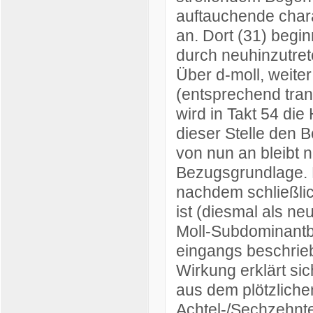
auftauchende chara
an. Dort (31) beginn
durch neuhinzutret
Über d-moll, weite
(entsprechend tran
wird in Takt 54 die
dieser Stelle den B
von nun an bleibt
Bezugsgrundlage. 
nachdem schließlic
ist (diesmal als ne
Moll-Subdominantbe
eingangs beschrieb
Wirkung erklärt si
aus dem plötzliche
Achtel-/Sechzehnt