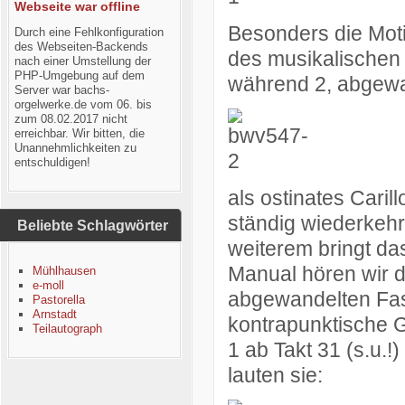
Webseite war offline
Besonders die Moti
Durch eine Fehlkonfiguration
des Webseiten-Backends
des musikalischen 
nach einer Umstellung der
PHP-Umgebung auf dem
während 2, abgewa
Server war bachs-
orgelwerke.de vom 06. bis
zum 08.02.2017 nicht
erreichbar. Wir bitten, die
Unannehmlichkeiten zu
entschuldigen!
als ostinates Caril
ständig wiederkehre
Beliebte Schlagwörter
weiterem bringt da
Manual hören wir da
Mühlhausen
e-moll
abgewandelten Fass
Pastorella
Arnstadt
kontrapunktische
Teilautograph
1 ab Takt 31 (s.u.!)
lauten sie: