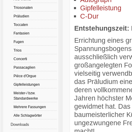
Gipfelleistung
Triosonaten
C-Dur
Präludien
Toccaten
Entstehungszeit: 
Fantasien
Errichtung eines g
Fugen
Spannungsbogens au
Trios
ausschließlich verw
Concerti
großangelegten Fo
Passacaglien
vielseitig verwend
Pièce d'Orgue
das Präludium einer
Gipfelleistungen
deren vollkommene
Meister-/ bzw.
Jahren höchster Me
Standardwerke
gewidmet hat. Das 
Mehrere Fassungen
baumeisterlicher Kü
Alle Schlagwörter
ungezwungene Freu
Downloads
macht!