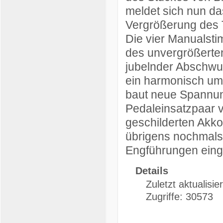
meldet sich nun da
Vergrößerung des 
Die vier Manualsti
des unvergrößerte
jubelnder Abschwun
ein harmonisch umd
baut neue Spannung
Pedaleinsatzpaar 
geschilderten Akk
übrigens nochmals
Engführungen einge
Details
Zuletzt aktualisie
Zugriffe: 30573