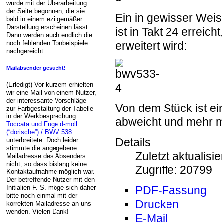
wurde mit der Überarbeitung
der Seite begonnen, die sie
Ein in gewisser Wei
bald in einem ezitgemäßer
Darstellung erscheinen lässt.
ist in Takt 24 erreic
Dann werden auch endlich die
noch fehlenden Tonbeispiele
erweitert wird:
nachgereicht.
Mailabsender gesucht!
(Erledigt) Vor kurzem erhielten
wir eine Mail von einem Nutzer,
der interessante Vorschläge
Von dem Stück ist ein
zur Farbgestaltung der Tabelle
in der Werkbesprechung
abweicht und mehr ma
Toccata und Fuge d-moll
(“dorische”) / BWV 538
Details
unterbreitete. Doch leider
stimmte die angegebene
Zuletzt aktualisi
Mailadresse des Absenders
nicht, so dass bislang keine
Zugriffe: 20799
Kontaktaufnahme möglich war.
Der betreffende Nutzer mit den
Initialien F. S. möge sich daher
PDF-Fassung
bitte noch einmal mit der
Drucken
korrekten Mailadresse an uns
wenden. Vielen Dank!
E-Mail