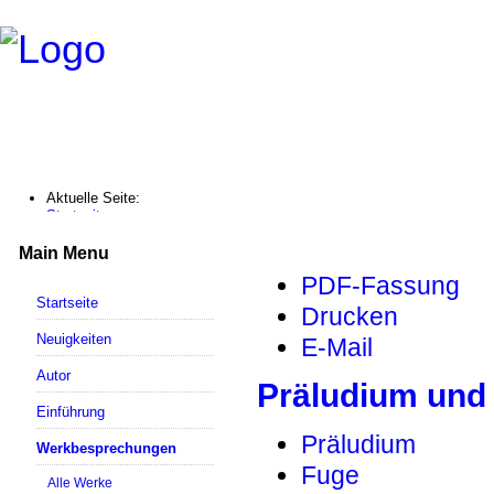
Aktuelle Seite:
Startseite
Werkbesprechungen
Präludium und Fuge e-moll / BWV 533
Main Menu
PDF-Fassung
Startseite
Drucken
Neuigkeiten
E-Mail
Autor
Präludium und 
Einführung
Präludium
Werkbesprechungen
Fuge
Alle Werke