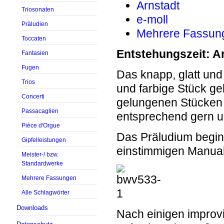
Arnstadt
Triosonaten
e-moll
Präludien
Mehrere Fassun
Toccaten
Entstehungszeit: A
Fantasien
Fugen
Das knapp, glatt und
Trios
und farbige Stück g
Concerti
gelungenen Stücken
Passacaglien
entsprechend gern un
Pièce d'Orgue
Das Präludium beginn
Gipfelleistungen
einstimmigen Manua
Meister-/ bzw.
Standardwerke
Mehrere Fassungen
Alle Schlagwörter
Downloads
Nach einigen improvi